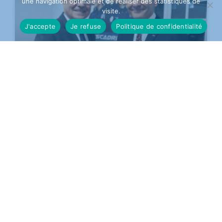
une navigation optimale et de réaliser des statistiques de
visite.
J'accepte
Je refuse
Politique de confidentialité
CHANGEMENT DE PRÉSIDENT À
LA FONDATION AILES DE FRANCE
Toutes nos félicitations au général d’armée aérienne
(2S) Manuel Alvarez, le nouveau président de la
Fondation Ailes de France pour accompagner la
dynamique des actions de la fondation qui œuvre en
faveur de la jeunesse, du patrimoine et de
l’innovation dans les domaines aéronautique et
spatial.