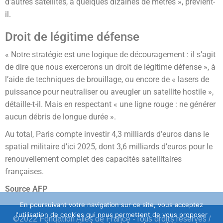
d’autres satellites, à quelques dizaines de mètres », prévient-
il.
Droit de légitime défense
« Notre stratégie est une logique de découragement : il s’agit
de dire que nous exercerons un droit de légitime défense », à
l’aide de techniques de brouillage, ou encore de « lasers de
puissance pour neutraliser ou aveugler un satellite hostile »,
détaille-t-il. Mais en respectant « une ligne rouge : ne générer
aucun débris de longue durée ».
Au total, Paris compte investir 4,3 milliards d’euros dans le
spatial militaire d’ici 2025, dont 3,6 milliards d’euros pour le
renouvellement complet des capacités satellitaires
françaises.
Source AFP
En poursuivant votre navigation sur ce site, vous acceptez
l'utilisation de cookies qui nous permettent de vous proposer
©2022 Fondation Ailes de France -Tous droits réservés /