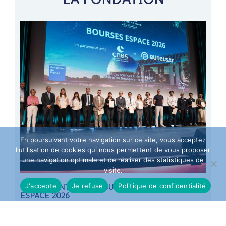
En poursuivant votre navigation sur ce site, vous acceptez
l'utilisation de cookies qui nous permettent de vous proposer
une navigation optimale et de réaliser des statistiques de
visite.
J'accepte
Je refuse
Politique de confidentialité
13 ÉTUDIANTS DISTINGUÉS PAR LES BOURSES
ME
ESPACE 2026
70
À l'occasion des Assises du NewSpace, placées sous le haut
La 
patronage du Général Vincent Chusseau, Commandant de
d’a