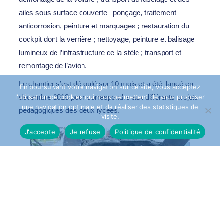
ailes sous surface couverte ; ponçage, traitement
anticorrosion, peinture et marquages ; restauration du
cockpit dont la verrière ; nettoyage, peinture et balisage
lumineux de l’infrastructure de la stèle ; transport et
remontage de l’avion.
Le chantier s’est déroulé sur 10 mois et a été lancé en
En poursuivant votre navigation sur ce site, vous acceptez
l'utilisation de cookies qui nous permettent de vous proposer
décembre 2018 pour correspondre aux différents projets
une navigation optimale et de réaliser des statistiques de
pédagogiques des deux lycées.
visite.
J'accepte
Je refuse
Politique de confidentialité