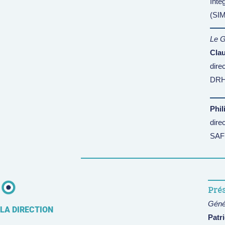
Inté
(SI
Le G
Clau
dire
DRH 
Phil
direc
SAF
Prés
Géné
LA DIRECTION
Patr