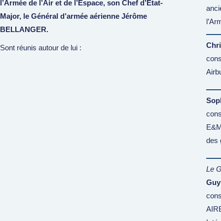
l’Armée de l’Air
et de l’Espace, son Chef d’État-
anci
Major, le Général d’armée aérienne
Jérôme
l’Ar
BELLANGER.
Chri
Sont réunis autour de lui :
cons
Airb
Sop
cons
E&M,
des 
Le G
Guy 
cons
AIRB