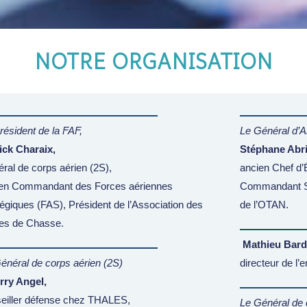
NOTRE ORGANISATION
résident de la FAF,
Le Général d’A
ick Charaix,
Stéphane Abri
ral de corps aérien (2S),
ancien Chef d’É
en Commandant des Forces aériennes
Commandant Su
tégiques (FAS), Président de l’Association des
de l’OTAN.
tes de Chasse.
Mathieu Bard
énéral de corps aérien (2S)
directeur de l
rry Angel,
eiller défense chez THALES,
Le Général de 