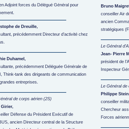
en Adjoint forces du Délégué Général pour
Bruno Maigret
mement.
conseiller Air 
ancien Comman
stophe de Dreuille,
stratégiques (
ultant, précédemment Directeur d’activité chez
us.
Le Général d’A
Jean- Pierre M
hie Duhamel,
président de l’
ultante, précédemment Déléguée Générale de
Inspecteur Gén
 Think-tank des dirigeants de communication
grandes entreprises.
Le Général de 
Philippe Stein
énéral de corps aérien (2S)
conseiller mili
Girier,
Chercheur asso
eiller Défense du Président Exécutif de
Forces aérienn
US, ancien Directeur central de la Structure