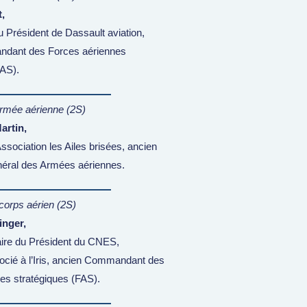
,
du Président
de Dassault aviation,
dant des Forces aériennes
FAS).
rmée aérienne (2S)
artin,
Association les Ailes brisées, ancien
éral des Armées aériennes.
corps aérien (2S)
inger,
taire du Président du CNES,
cié à l’Iris, ancien Commandant des
es stratégiques (FAS).