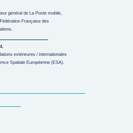
teur général de La Poste mobile,
a Fédération Française des
tions.
d,
ations extérieures / internationales
gence Spatiale Européenne (ESA).