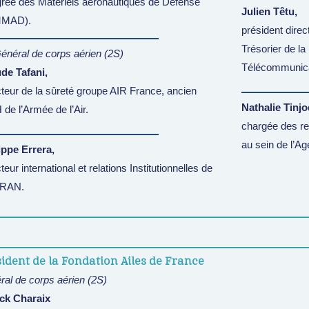
grée des Matériels aéronautiques de Défense
Julien Têtu,
MMAD).
président direc
Trésorier de l
énéral de corps aérien (2S)
Télécommunica
de Tafani,
cteur de la sûreté groupe AIR France, ancien
Nathalie Tinjo
de l’Armée de l’Air.
chargée des rel
au sein de l’A
ippe Errera,
teur international et relations Institutionnelles de
RAN.
ident de la Fondation Ailes de France
ral de corps aérien (2S)
ick Charaix