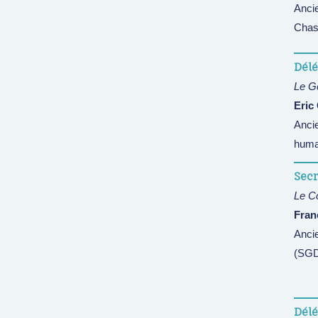
Anci
Chas
Délé
Le Gé
Eric
Ancie
humai
Secr
Le Co
Fran
Ancie
(SGD
Dél