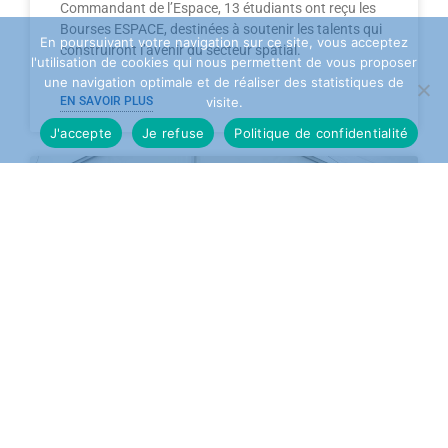
Commandant de l’Espace, 13 étudiants ont reçu les
Bourses ESPACE, destinées à soutenir les talents qui
En poursuivant votre navigation sur ce site, vous acceptez
construiront l’avenir du secteur spatial.
l'utilisation de cookies qui nous permettent de vous proposer
une navigation optimale et de réaliser des statistiques de
visite.
EN SAVOIR PLUS
J'accepte
Je refuse
Politique de confidentialité
MEETING NATIONAL DE L’AIR –
BASE AÉRIENNE 709 DE COGNAC-
CHÂTEAUBERNARD