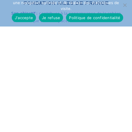
FONDATION AILES DE FRANCE
une navigation optimale et de réaliser des statistiques de
visite.
Son objectif :
contribuer à la connaissance de la sphère
J'accepte
Je refuse
Politique de confidentialité
aéronautique et de l’espace, son histoire et son futur.
Sa mission :
soutenir des projets éducatifs, d’innovations
scientifiques, culturels et de développement durable.
Sa priorité :
apporter une contribution structurante pour des
jeunes dans l’apprentissage de leur vie.
EN SAVOIR PLUS
NOS ACTUALITÉS