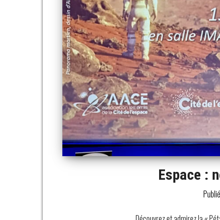
Espace : n
Publi
Découvrez et admirez la « Péta