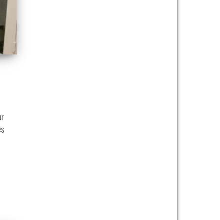
ur
es