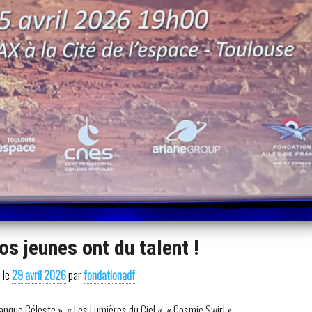
os jeunes ont du talent !
é le
29 avril 2026
par
fondationadf
nque Céleste », « Les Lumières du Ciel «, « Cosmic Swirl »