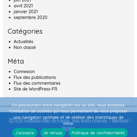
avril 2021
janvier 2021
septembre 2020
Catégories
Actualités
Non classé
Méta
Connexion
Flux des publications
Flux des commentaires
Site de WordPress-FR
En poursuivant votre navigation sur ce site, vous acceptez
l'utilisation de cookies qui nous permettent de vous proposer
une navigation optimale et de réaliser des statistiques de
©2026 Fondation Ailes de France -Tous droits réservés /
Mentions
visite.
légales
J'accepte
Je refuse
Politique de confidentialité